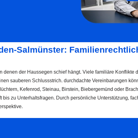
den-Salmünster: Familienrechtli
n denen der Haussegen schief hängt. Viele familiäre Konflikte 
einen sauberen Schlussstrich. durchdachte Vereinbarungen könn
chtern, Kefenrod, Steinau, Birstein, Biebergemünd oder Bracht
ft bis zu Unterhaltsfragen. Durch persönliche Unterstützung, 
rspektive.