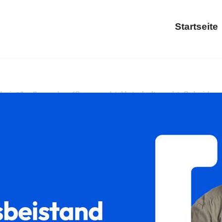
Startseite
 ↗️𝐟𝐚𝐦𝐢𝐥𝐮𝐦 oder ✓Sorgerecht, Unterhaltsrecht, Scheidu
gerecht oder ✓Gütertrennung in 63628 Bad Soden-Salmünster. 