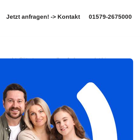
Jetzt anfragen! -> Kontakt
01579-2675000
Startseite
Jetzt anfragen! -> Kontakt
01579-2675000
ngsrecht, Gütertrennung. Ihre Anfrage endet hier:
➡️ 𝐟𝐚𝐦𝐢𝐥𝐮𝐦, Ihr Rechtsanwalt. Wir sind Ihr Experte