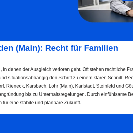
en (Main): Recht für Familien
in denen der Ausgleich verloren geht. Oft stehen rechtliche F
und situationsabhängig den Schritt zu einem klaren Schnitt. Re
f, Rieneck, Karsbach, Lohr (Main), Karlstadt, Steinfeld und Gö
iengründung bis zu Unterhaltsregelungen. Durch einfühlsame B
r eine stabile und planbare Zukunft.