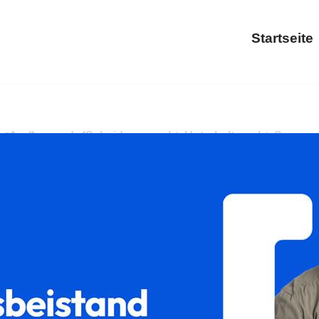
Startseite
️𝐟𝐚𝐦𝐢𝐥𝐮𝐦 und ✓Scheidungsrecht, Unterhaltsrecht, Sorg
rennung für 97737 Gemünden (Main)? ➡️ 𝐟𝐚𝐦𝐢𝐥𝐮𝐦, Ihr Re