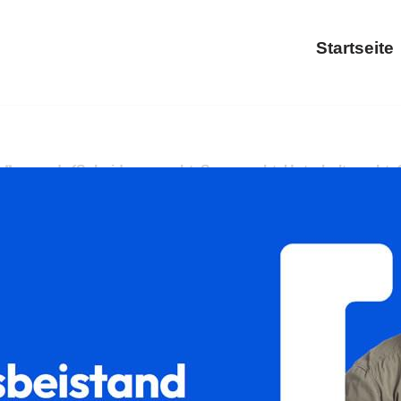
Startseite
𝐢𝐥𝐮𝐦 und ✓Scheidungsrecht, Sorgerecht, Unterhaltsrecht, Güt
✓Familienrecht, ✓Sorgerecht oder ✓Gütertrennung. Auch Sie