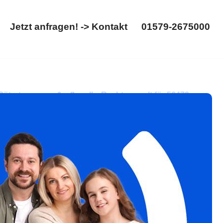
Jetzt anfragen! -> Kontakt
01579-2675000
Startseite
Jetzt anfragen! -> Kontakt
01579-2675000
ertrennung. 𝐟𝐚𝐦𝐢𝐥𝐮𝐦, Ihr Rechtsanwalt für 56479
 werden begeistert sein ✉.