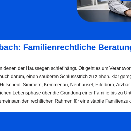
bach: Familienrechtliche Beratun
in denen der Haussegen schief hängt. Oft geht es um Verantwort
uch darum, einen sauberen Schlussstrich zu ziehen. klar gere
 Hillscheid, Simmern, Kemmenau, Neuhäusel, Eitelborn, Arzba
ftlichen Lebensphase über die Gründung einer Familie bis zu Un
einsam den rechtlichen Rahmen für eine stabile Familienzuku