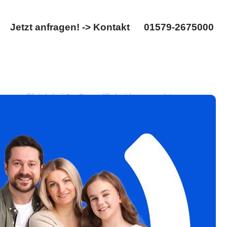
Jetzt anfragen! -> Kontakt
01579-2675000
Startseite
Jetzt anfragen! -> Kontakt
01579-2675000
ng. Gleich bei 𝐟𝐚𝐦𝐢𝐥𝐮𝐦: ✓Scheidungsrecht,
olg ist unser Ziel ✉.