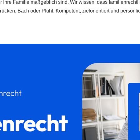
ür Ihre Familie maßgeblich sind. Wir wissen, dass familienrech
rücken, Bach oder Pfuhl. Kompetent, zielorientiert und persönli