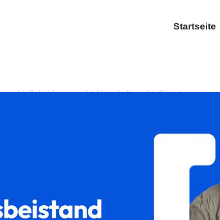
Startseite
r ✓Sorgerecht, Scheidungsrecht, Unterhaltsrecht, Gütertrennun
2 Nisterau? ➡️ 𝐟𝐚𝐦𝐢𝐥𝐮𝐦, Ihr Rechtsanwalt. Wir sind Ih