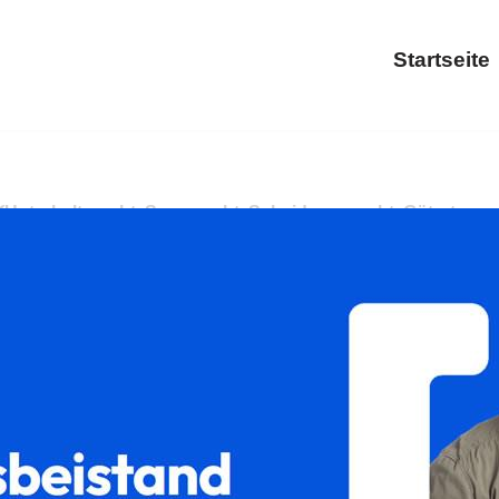
Startseite
t oder ✓Unterhaltsrecht, Sorgerecht, Scheidungsrecht, Gütertr
recht oder ✓Gütertrennung in Steinfeld. ➡️ 𝐟𝐚𝐦𝐢𝐥𝐮𝐦, Ih