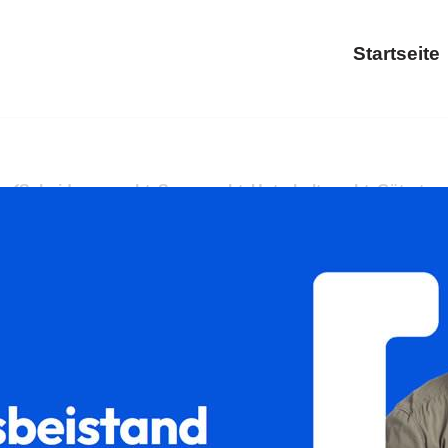
Startseite
𝐦 oder ✓Scheidungsrecht, Sorgerecht, Unterhaltsrecht, Güter
 𝐟𝐚𝐦𝐢𝐥𝐮𝐦, Ihr Rechtsanwalt. Entdecken Sie unsere Ange