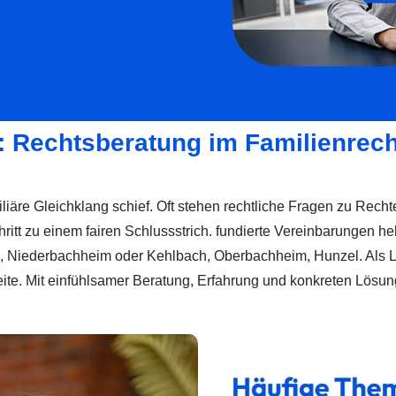
g: Rechtsberatung im Familienrech
liäre Gleichklang schief. Oft stehen rechtliche Fragen zu Rec
ritt zu einem fairen Schlussstrich. fundierte Vereinbarungen he
g, Niederbachheim oder Kehlbach, Oberbachheim, Hunzel. Als L
eite. Mit einfühlsamer Beratung, Erfahrung und konkreten Lös