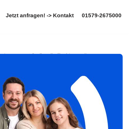
Jetzt anfragen! -> Kontakt
01579-2675000
Startseite
Jetzt anfragen! -> Kontakt
01579-2675000
ennung. ➡️ 𝐟𝐚𝐦𝐢𝐥𝐮𝐦, Ihr Rechtsanwalt:
rreichen wir mehr ✉.