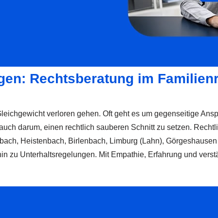
gen: Rechtsberatung im Familien
 Gleichgewicht verloren gehen. Oft geht es um gegenseitige Ans
h darum, einen rechtlich sauberen Schnitt zu setzen. Rechtlich
ach, Heistenbach, Birlenbach, Limburg (Lahn), Görgeshausen und
s hin zu Unterhaltsregelungen. Mit Empathie, Erfahrung und ve