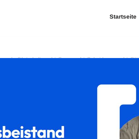
Startseite
 als auch ✓Unterhaltsrecht, Sorgerecht, Scheidungsrecht, Gütertr
✓Sorgerecht und ✓Gütertrennung in Gückingen. Zusammen e