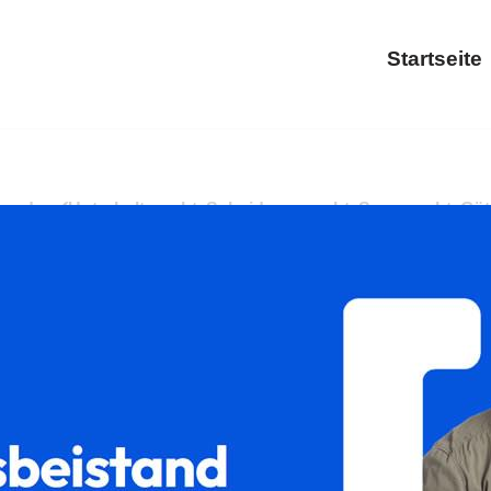
Startseite
𝐢𝐥𝐮𝐦 oder ✓Unterhaltsrecht, Scheidungsrecht, Sorgerecht,
rennung in 56348 Patersberg? ➡️ 𝐟𝐚𝐦𝐢𝐥𝐮𝐦, Ihr Rechtsanw