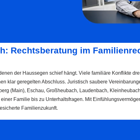
ch: Rechtsberatung im Familienre
denen der Haussegen schief hängt. Viele familiäre Konflikte dr
einen klar geregelten Abschluss. Juristisch saubere Vereinbar
nberg (Main), Eschau, Großheubach, Laudenbach, Kleinheubach 
einer Familie bis zu Unterhaltsfragen. Mit Einfühlungsvermöge
esicherte Familienzukunft.