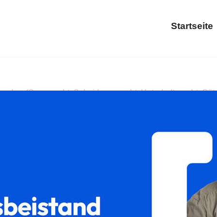
Startseite
𝐥𝐮𝐦 oder ✓Sorgerecht, Scheidungsrecht, Unterhaltsrecht, G
𝐚𝐦𝐢𝐥𝐮𝐦, Ihr Rechtsanwalt in Röllbach. Ihre Aufgaben, u