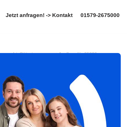
Jetzt anfragen! -> Kontakt
01579-2675000
Startseite
Jetzt anfragen! -> Kontakt
01579-2675000
echt, Gütertrennung. ➡️ 𝐟𝐚𝐦𝐢𝐥𝐮𝐦, für 65620
er ✓Gütertrennung. Ihr Partner für Erfolg ✉.