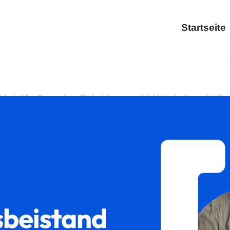
Startseite
 ↗️𝐟𝐚𝐦𝐢𝐥𝐮𝐦 oder ✓Scheidungsrecht, Unterhaltsrecht, Sorger
nrecht, ✓Unterhaltsrecht, ✓Scheidungsrecht, ✓Sorgerecht od