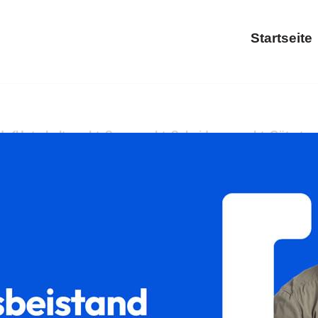
Startseite
𝐦 und ✓Unterhaltsrecht, Sorgerecht, Scheidungsrecht, Gütert
n Sie ➡️ 𝐟𝐚𝐦𝐢𝐥𝐮𝐦, Ihr Rechtsanwalt in Hahn (See). Bes