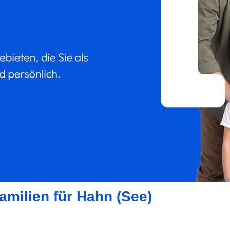
amilien für Hahn (See)