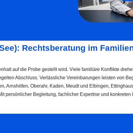
(See): Rechtsberatung im Familie
alt auf die Probe gestellt wird. Viele familiäre Konflikte drehe
egelten Abschluss. Verlässliche Vereinbarungen leisten von Beg
, Arnshöfen, Oberahr, Kaden, Meudt und Elbingen, Ettinghause
n. Mit persönlicher Begleitung, fachlicher Expertise und konkr